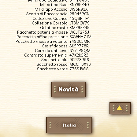
MT di tipo Buio
XNY8PK40
MT di tipo Acciaio
W95R91XT
Scorta di Baccarancia
R9945PCN
Collezione Cacnea
45QSPHF4
Collezione Corsola
JT3MQY79
Gelatine miste
XMK95K49
Pacchetto potenzia mosse
WCJT275J
Pacchetto affina precisione
6XWHH7JM
Pacchetto mosse a volontà
Y490CJMR
Set sfidaboss
SK5P778R
Corredo anticovo
NY7JP8QM
Contrasto supernemici
47K2K5R3
Sacchetto blu
90P78R96
Sacchetto rosso
MCCH6XY6
Sacchetto verde
776SJWJS
Novità
Italia