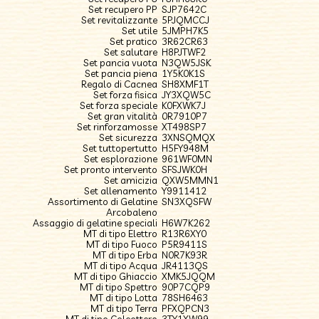
Set recupero PP
SJP7642C
Set revitalizzante
5PJQMCCJ
Set utile
5JMPH7K5
Set pratico
3R62CR63
Set salutare
H8PJTWF2
Set pancia vuota
N3QW5JSK
Set pancia piena
1Y5K0K1S
Regalo di Cacnea
SH8XMF1T
Set forza fisica
JY3XQW5C
Set forza speciale
K0FXWK7J
Set gran vitalità
0R7910P7
Set rinforzamosse
XT498SP7
Set sicurezza
3XNSQMQX
Set tuttopertutto
H5FY948M
Set esplorazione
961WF0MN
Set pronto intervento
SFSJWK0H
Set amicizia
QXW5MMN1
Set allenamento
Y9911412
Assortimento di Gelatine
SN3XQSFW
Arcobaleno
Assaggio di gelatine speciali
H6W7K262
MT di tipo Elettro
R13R6XY0
MT di tipo Fuoco
P5R9411S
MT di tipo Erba
N0R7K93R
MT di tipo Acqua
JR4113QS
MT di tipo Ghiaccio
XMK5JQQM
MT di tipo Spettro
90P7CQP9
MT di tipo Lotta
78SH6463
MT di tipo Terra
PFXQPCN3
MT di tipo Coleottero
3TY1XW99