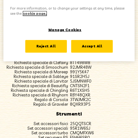
For more information, or to change your settings at any time, please
Le richieste di soccorso ricevute appariranno nella lista
see the
cookie page.
delle missioni accettate sulla bacheca accanto all'Ufficio
Postale Pelipper. Prima di sbloccare queste missioni
potrebbe essere necessario completare la storia
Manage Cookies
principale. Gli strumenti ottenuti verranno custoditi nel
Deposito Kangaskhan e potrai prelevarli quando vuoi.
Reject All
Accept All
Missioni
Richiesta speciale di Togetic
MHJR625M
Richiesta speciale di Clefairy
8TT498W8
Richiesta speciale di Smoochum
92JMR48W
Richiesta speciale di Mareep
991Y5K47
Richiesta speciale di Sableye
91SR2H5J
Richiesta speciale di Larvitar
5JSMNWF0
Richiesta speciale di Beautifly
CNTSN2F1
Richiesta speciale di Chingling
R6T1XSH5
Richiesta speciale di Rhyhorn
R8Y48QXR
Regalo di Corsola
3TWJMK2C
Regalo di Graveler
8QXR93P5
Strumenti
Set accessori fisici
25QQTSCR
Set accessori speciali
95R1W6SJ
Set accessori turbo
CMQMFXW6
Set recupero PS
FSHH6SR0